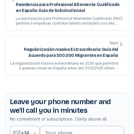
Residencia para Profesional Altamente Cualificado
en España: Guía de Solicitud Inicial
La autorización para Profesional Altamente Cualificado (PAC)
permite a empresas contratar talento extranjero con alta
formación o experiencia. Se puede solicitar directamente
desde España en un plazo de 20 días, siempre que el
profesional cuente con una oferta salarial competitiva y
titulación superior.
Next
Regularización masiva Extraordinaria: Guía del
Acuerdo para 500.000 Migrantes en España
La regularización masiva extraordinaria en 2026 que permitirá
a quienes vivían en España antes del 31/12/2025 obtener
papeles.
Leave your phone number and
we'll call you in minutes
No commitment or subscriptions. Clarity above all.
Your phone
🇪🇸
+
34