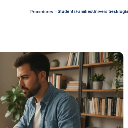
Students
Families
Universities
Blog
E
Procedures